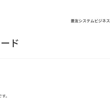
菱友システムビジネス
ロード
ップメッセージ
Tサポート・サービス
会社概要
サイバーセキュリティ・サー
革
ンテナンス・サービス
グループ会社一覧
リモートアクセスサービス
です。